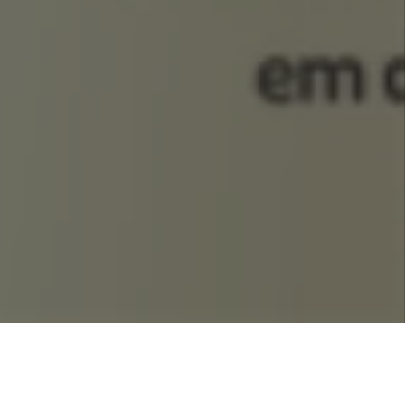
táveis
. O objetivo do evento é discutir e refletir sobre a
m importante ciclo de palestras e diálogos para a