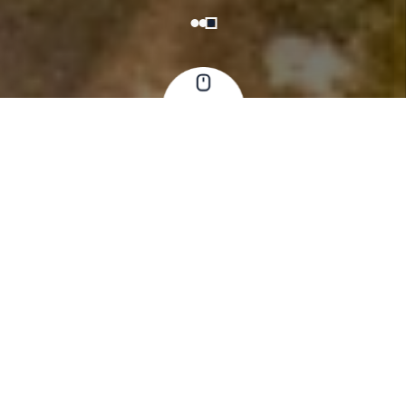
1
2
3
Novidades
Explore nosso blog e mergulhe no mundo da energia solar!
Descubra as últimas tendências, dicas valiosas e informações
essenciais sobre o universo da energia solar.