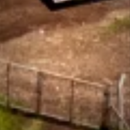
Com mais essa entrega, ganham todos os catarinenses,
que podem contar com uma matriz elétrica ainda mais
limpa e renovável.
Nesses 10 anos de ECOA, nosso compromisso com o
meio ambiente e todas as partes relacionadas só
aumenta nossa vontade em contribuir ainda mais com o
desenvolvimento da geração de energia solar
fotovoltaica no Brasil.
Fazer parte desse projeto é acreditar que podemos ir
além. Nossas ações se refletem na geração de energia
limpa e renovável, rumo a um futuro mais sustentável.
Agradecemos a todos os profissionais envolvidos nesse
projeto, bem como à Celesc pela confiança em mais um
trabalho concluído.